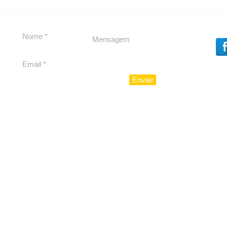
Segurança jurídica em
Private C
debate
Caju
Enviar