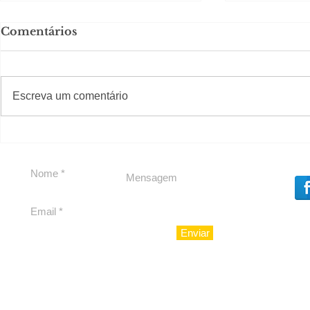
Comentários
#S
#Sugestões
Escreva um comentário
Segurança jurídica em
Private C
debate
Caju
Enviar