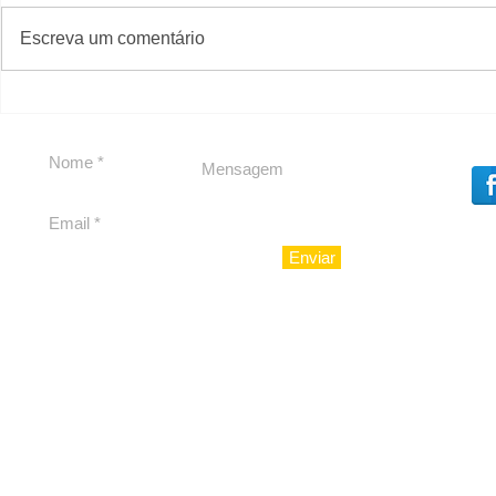
#S
#Sugestões
Escreva um comentário
Segurança jurídica em
Private C
debate
Caju
Enviar