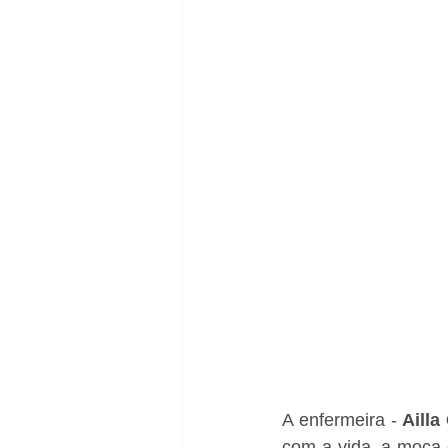
A enfermeira -
 Ailla
com a vida, a moça 