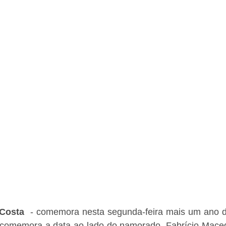
 Costa
  - comemora nesta segunda-feira mais um ano d
comemora a data ao lado do namorado, Fabrício Macedo,