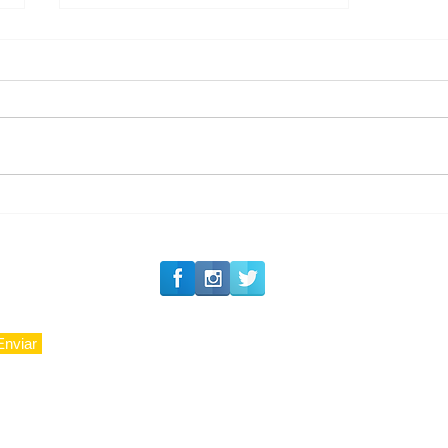
#Siga o Luxo_Aju
Private Concierge da
Caju
Enviar