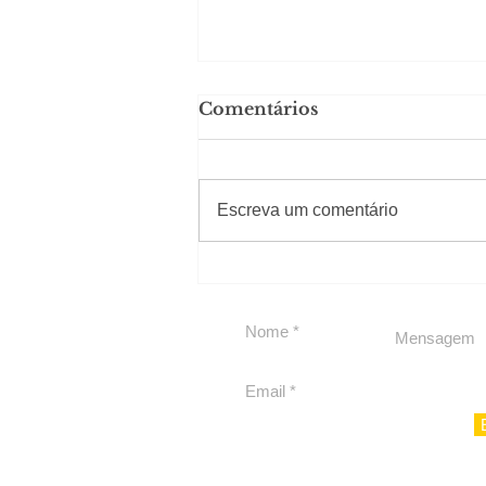
Comentários
#Sugestões
Escreva um comentário
Carolina Herrera traz
experiência 212 Mansion
para São Paulo