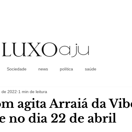
Coluna Social
Sociedade
news
política
saúde
. de 2022
1 min de leitura
m agita Arraiá da Vib
e no dia 22 de abril