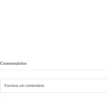
Comentários
#S
#Sugestões
CAJUCID
Escreva um comentário
Carolina Herrera traz
experiência 212 Mansion