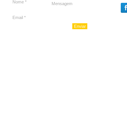
Cláudio Mitidieri
Enviar
© 2010 - LuxoAju sociedad