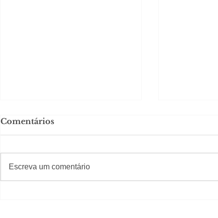
Comentários
#S
#Sugestões
Escreva um comentário
Em Nossa Senhora das
Carolina H
Dores, lideranças
experiênc
reforçam apoio a
para São 