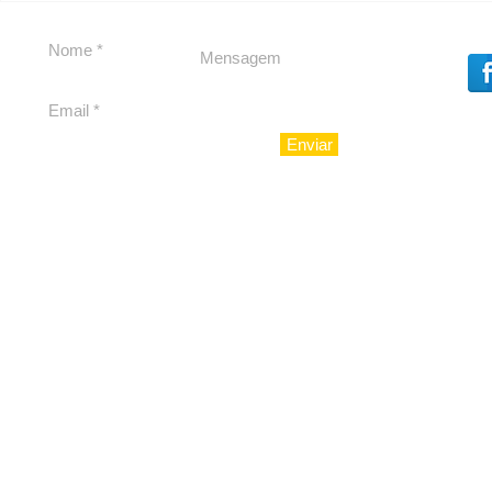
Souza
23 Anos da
Imobiliári
Enviar