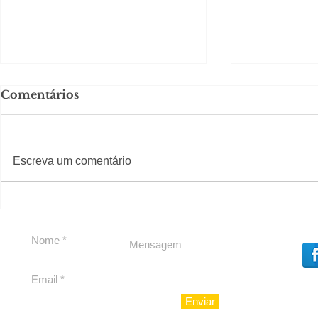
Comentários
#S
#Sugestões
Escreva um comentário
Em Nossa Senhora das
Carolina H
Dores, lideranças
experiênc
reforçam apoio a
para São 
Cláudio Mitidieri
Enviar