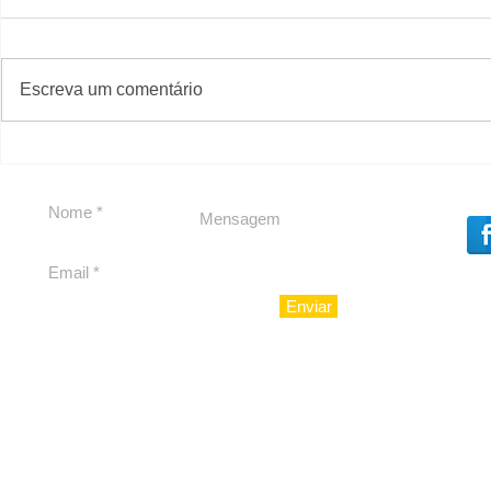
#S
#Sugestões
CAJUCID
Escreva um comentário
Carolina Herrera traz
experiência 212 Mansion
para São Paulo
Enviar