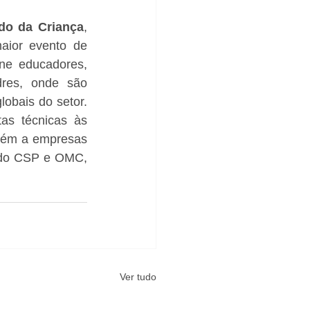
do da Criança
, 
aior evento de 
ne educadores, 
res, onde são 
obais do setor. 
as técnicas às 
ém a empresas 
de tecnologia, como o Google.  Na foto, Carlos Waldemar; a mantenedora do CSP e OMC, 
Ver tudo