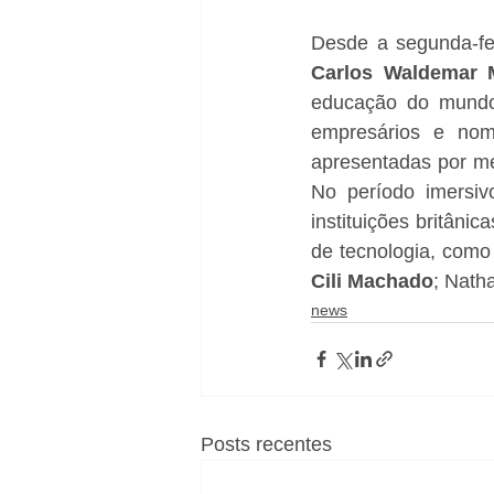
Desde a segunda-fei
Carlos Waldemar 
educação do mundo
empresários e nom
apresentadas por mei
No período imersivo
instituições britâni
Cili Machado
; Nath
news
Posts recentes