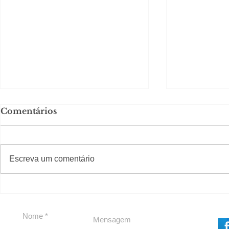
Comentários
#S
#Sugestões
Escreva um comentário
Em Nossa Senhora das
Carolina H
Dores, lideranças
experiênc
reforçam apoio a
para São 
Cláudio Mitidieri