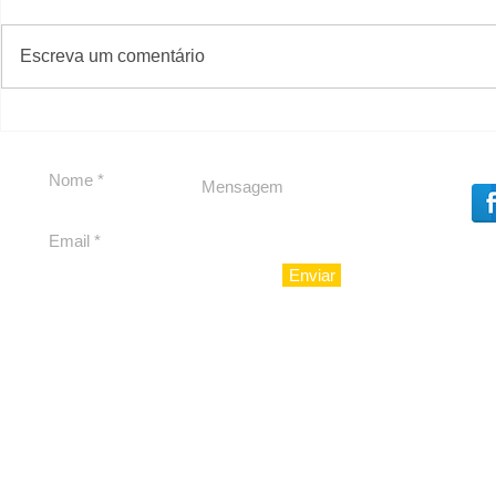
#S
#Sugestões
Escreva um comentário
Segurança jurídica em
Private C
debate
Caju
Enviar