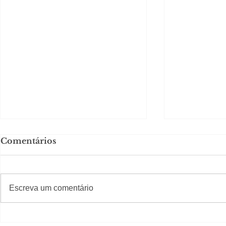
Comentários
#S
#Sugestões
Escreva um comentário
Em Nossa Senhora das
Carolina H