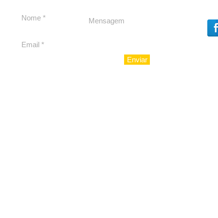
Dores, lideranças
experiênc
reforçam apoio a
para São 
Cláudio Mitidieri
Enviar