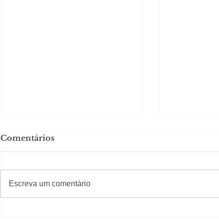
Comentários
#S
#Sugestões
Escreva um comentário
Agenda pe
Política by Adiberto de