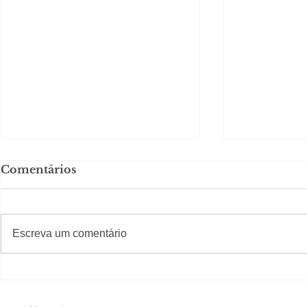
Comentários
#S
#Sugestões
CAJUCID
Escreva um comentário
Carolina Herrera traz
experiência 212 Mansion
para São Paulo