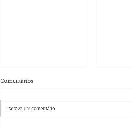
Comentários
#S
#Sugestões
Escreva um comentário
Segurança jurídica em
Private C
debate
Caju