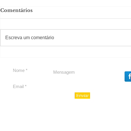
Comentários
#S
#Sugestões
Escreva um comentário
Agenda pe
Política by Adiberto de
Souza
Enviar