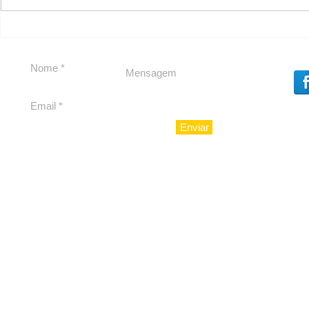
Segurança jurídica em
Private C
debate
Caju
Enviar