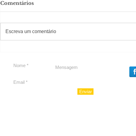
Comentários
Solteirou!
#S
#Sugestões
Escreva um comentário
Romance n
Enviar