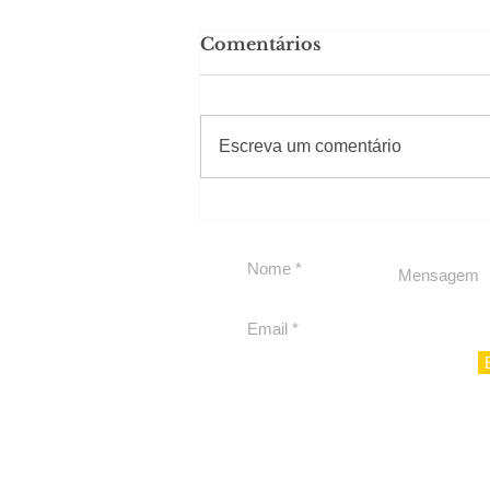
Comentários
#Sugestões
Escreva um comentário
Política by Adiberto de
Souza