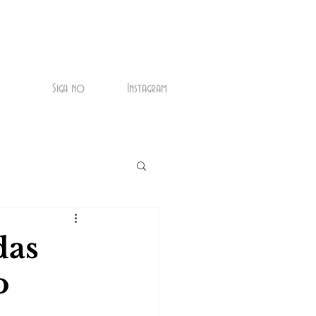
Siga no
Instagram
das
o