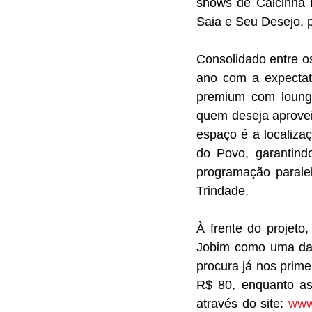
shows de Calcinha P
Saia e Seu Desejo, 
Consolidado entre o
ano com a expectat
premium com lounges
quem deseja aproveit
espaço é a localizaç
do Povo, garantind
programação paralel
Trindade.
À frente do projeto
Jobim como uma das
procura já nos prime
R$ 80, enquanto a
através do site: 
www