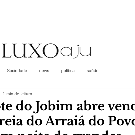
Coluna Social
Sociedade
news
política
saúde
.
1 min de leitura
e do Jobim abre ven
treia do Arraiá do Pov