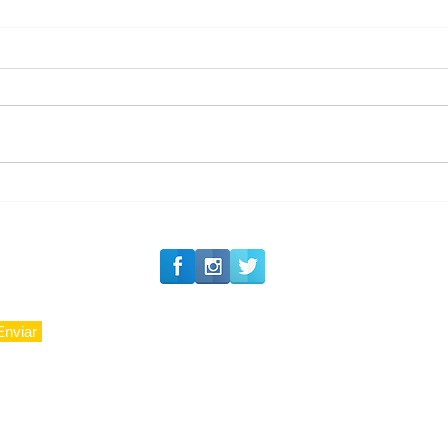
#Siga o Luxo_Aju
Tradição e Excelência:
23 Anos da Valor
Imobiliária
Enviar