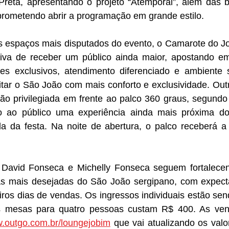
reta, apresentando o projeto “Atemporal”, além das 
prometendo abrir a programação em grande estilo.
s espaços mais disputados do evento, o Camarote do Jo
iva de receber um público ainda maior, apostando em
 exclusivos, atendimento diferenciado e ambiente so
ar o São João com mais conforto e exclusividade. Outro
ão privilegiada em frente ao palco 360 graus, segundo 
o ao público uma experiência ainda mais próxima dos
a da festa. Na noite de abertura, o palco receberá a c
, David Fonseca e Michelly Fonseca seguem fortalece
 mais desejadas do São João sergipano, com expecta
iros dias de vendas. Os ingressos individuais estão sen
s mesas para quatro pessoas custam R$ 400. As ven
.outgo.com.br/loungejobim
 que vai atualizando os valo