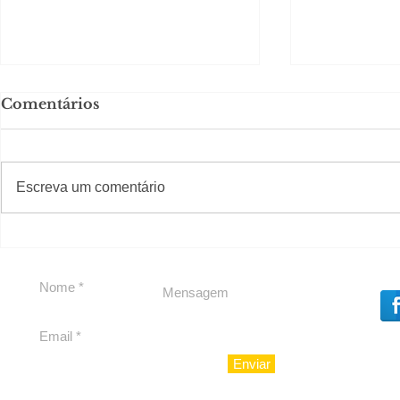
Comentários
#S
#Sugestões
CAJUCID
Escreva um comentário
Carolina Herrera traz
experiência 212 Mansion
para São Paulo
Enviar