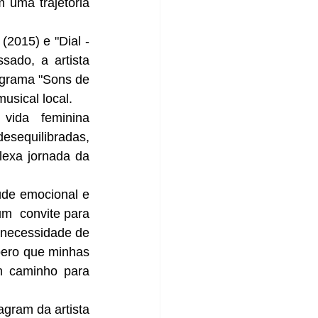
 uma trajetória 
2015) e "Dial - 
do, a artista 
grama "Sons de 
usical local.
ida feminina 
sequilibradas, 
exa jornada da 
de emocional e 
m  convite para 
necessidade de 
pero que minhas 
m caminho para 
gram da artista 