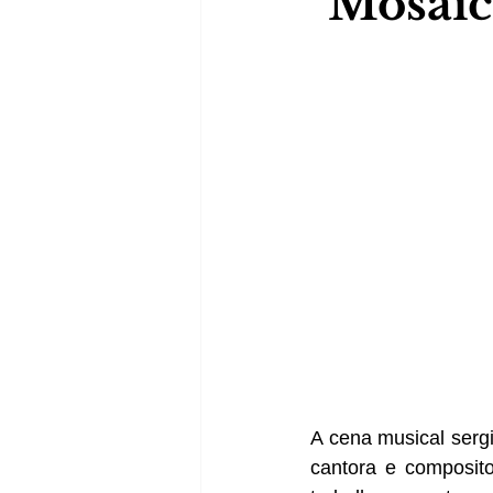
"Mosaic
A cena musical serg
cantora e composit