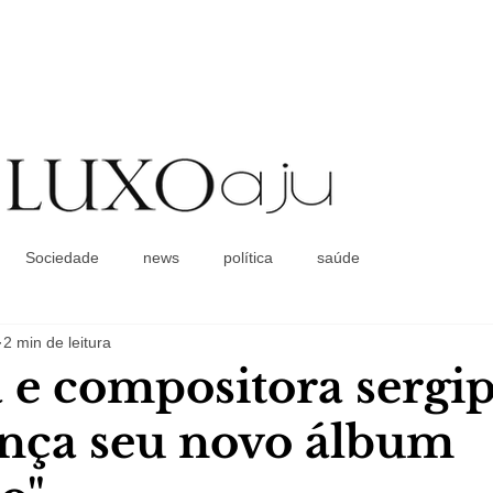
Coluna Social
Sociedade
news
política
saúde
2 min de leitura
 e compositora sergi
ança seu novo álbum