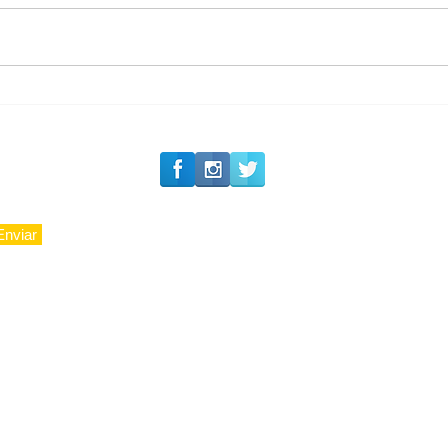
#Siga o Luxo_Aju
CAJUCIDADE
Enviar