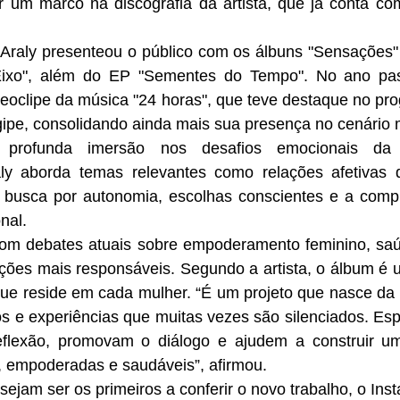
r um marco na discografia da artista, que já conta com
Araly presenteou o público com os álbuns "Sensações" (
ixo", além do EP "Sementes do Tempo". No ano passa
eoclipe da música "24 horas", que teve destaque no pro
ipe, consolidando ainda mais sua presença no cenário m
profunda imersão nos desafios emocionais da v
y aborda temas relevantes como relações afetivas de
 busca por autonomia, escolhas conscientes e a compl
nal. 
com debates atuais sobre empoderamento feminino, saú
ções mais responsáveis. Segundo a artista, o álbum é u
que reside em cada mulher. “É um projeto que nasce da 
os e experiências que muitas vezes são silenciados. Es
eflexão, promovam o diálogo e ajudem a construir u
s, empoderadas e saudáveis”, afirmou.
ejam ser os primeiros a conferir o novo trabalho, o Insta