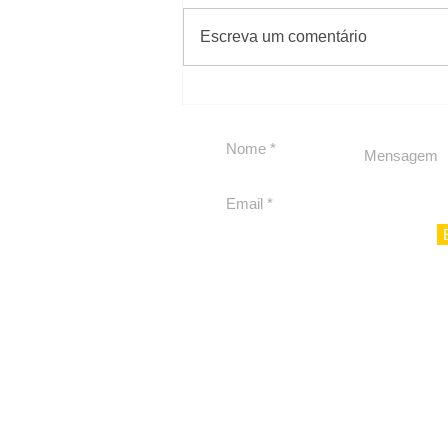
#Sugestões
Escreva um comentário
Carolina Herrera traz
experiência 212 Mansion
para São Paulo