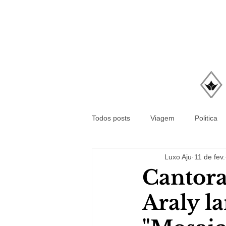
Todos posts
Viagem
Politica
Luxo Aju
11 de fev.
Cantora
Araly l