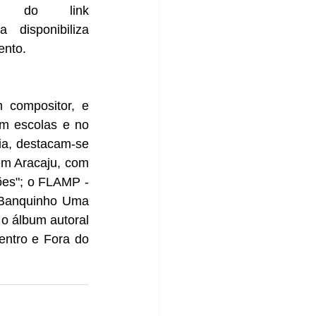
é @aralymoura e pode ser acessado através do link 
disponibiliza 
nto. 
 compositor, e 
m escolas e no 
ria, destacam-se 
em Aracaju, com 
es"; o FLAMP - 
 Banquinho Uma 
o álbum autoral 
ntro e Fora do 