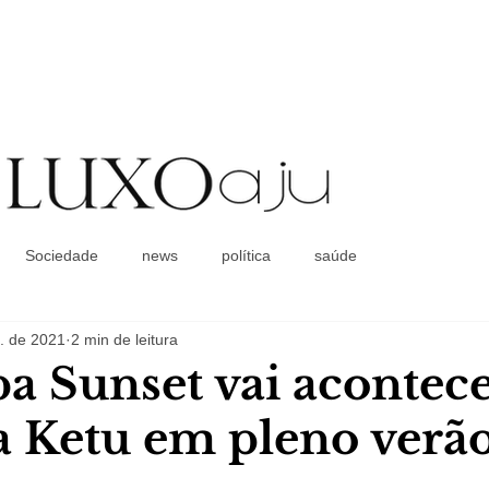
Coluna Social
Sociedade
news
política
saúde
. de 2021
2 min de leitura
a Sunset vai acontec
 Ketu em pleno verã