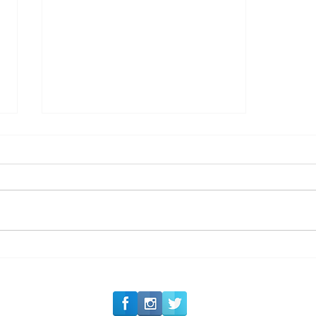
#Siga o Luxo_Aju
Carolina Herrera traz
experiência 212 Mansion
para São Paulo