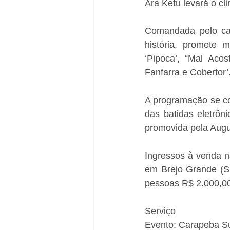
Ara Ketu levará o cli
Comandada pelo can
história, promete 
‘Pipoca’, “Mal Ac
Fanfarra e Cobertor’.
A programação se co
das batidas eletrôni
promovida pela Aug
Ingressos à venda 
em Brejo Grande (SE
pessoas R$ 2.000,00
Serviço 
Evento: Carapeba S