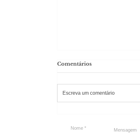
Comentários
#Sugestões
Escreva um comentário
Em Nossa Senhora das
Dores, lideranças
reforçam apoio a
Cláudio Mitidieri