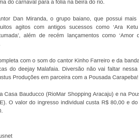
ma do carnaval para a folia na beira do rio. 
tor Dan Miranda, o grupo baiano, que possui mais 
muitos agitos com antigos sucessos como ‘Ara Ketu
ostumada’, além de recém lançamentos como ‘Amor d
 
mpleta com o som do cantor Kinho Farreiro e da banda
cas do deejay Malafaia. Diversão não vai faltar nessa f
ustus Produções em parceira com a Pousada Carapeba!
na Casa Bauducco (RioMar Shopping Aracaju) e na Pou
). O valor do ingresso individual custa R$ 80,00 e do 
. 
usnet