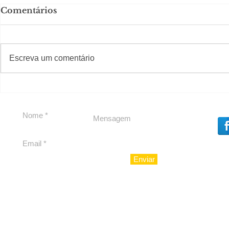
Comentários
#S
#Sugestões
Escreva um comentário
Segurança jurídica em
Private C
debate
Caju
Enviar