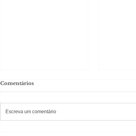
Comentários
#S
#Sugestões
Escreva um comentário
Segurança jurídica em
Private C