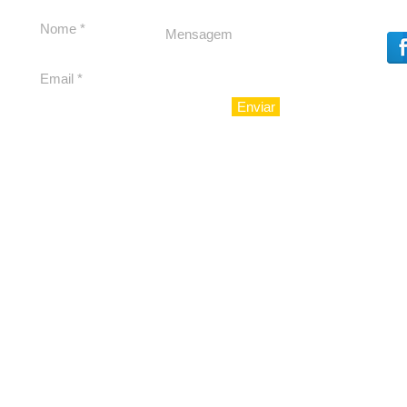
debate
Caju
Enviar