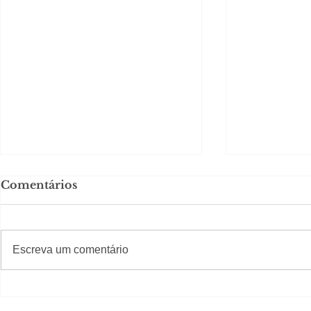
Comentários
#S
#Sugestões
Escreva um comentário
Segurança jurídica em
Private C
debate
Caju