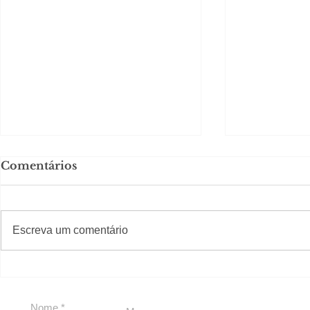
Comentários
#S
#Sugestões
Escreva um comentário
Segurança jurídica em
Private C
debate
Caju