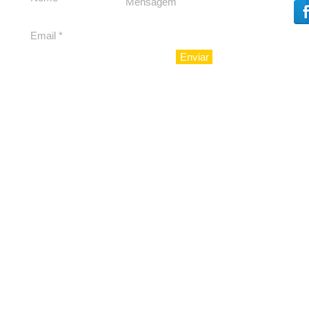
Enviar
© 2010 - LuxoAju sociedad