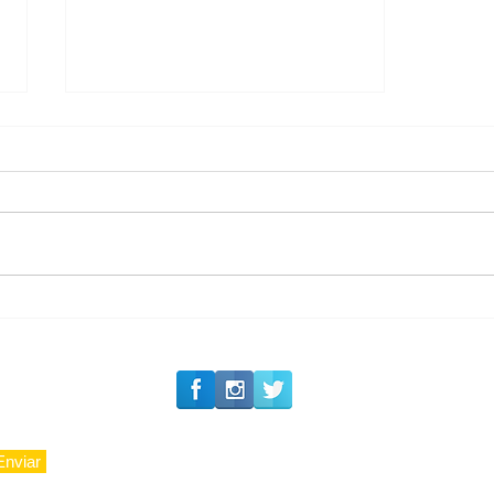
#Siga o Luxo_Aju
Private Concierge da
Caju
Enviar