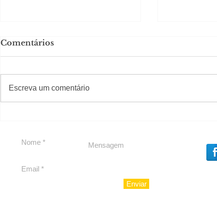
Comentários
Solteirou!
#S
#Sugestões
Escreva um comentário
Romance n
Enviar