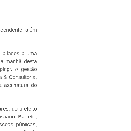
eendente, além 
 aliados a uma 
na manhã desta 
ing’. A gestão 
 & Consultoria, 
 assinatura do 
es, do prefeito 
tiano Barreto, 
soas públicas, 