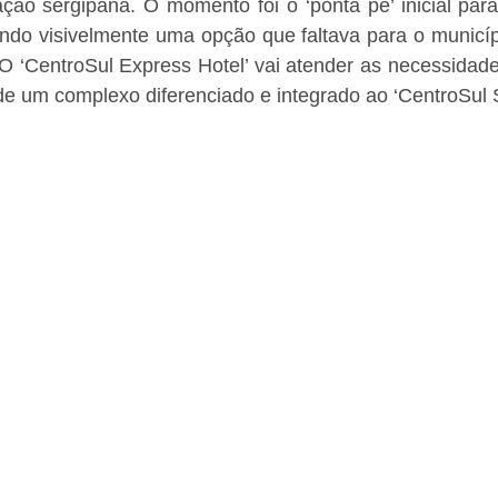
ação sergipana. O momento foi o ‘ponta pé’ inicial par
do visivelmente uma opção que faltava para o municípi
O ‘CentroSul Express Hotel’ vai atender as necessidades
 de um complexo diferenciado e integrado ao ‘CentroSul 