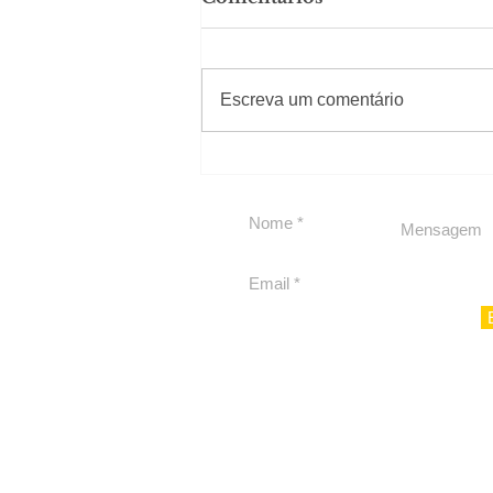
#Sugestões
Escreva um comentário
Carolina Herrera traz
experiência 212 Mansion
para São Paulo