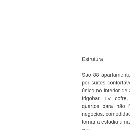
Estrutura 
São 88 apartamentos
por suítes confortá
único no interior d
frigobar, TV, cofre
quartos para não f
negócios, comodidad
tornar a estadia uma 
news