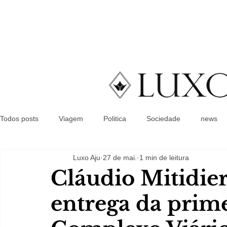
Todos posts
Viagem
Politica
Sociedade
news
Luxo Aju
27 de mai.
1 min de leitura
Cláudio Mitidie
entrega da prime