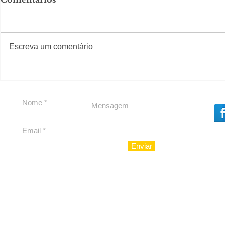
#S
#Sugestões
Escreva um comentário
Agenda pe
Política by Adiberto de
Souza
Enviar