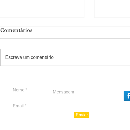
Comentários
#S
#Sugestões
Escreva um comentário
Segurança jurídica em
Private C
debate
Caju
Enviar