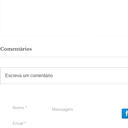
Comentários
#S
#Sugestões
Escreva um comentário
Política by Adiberto de
Tradição e
Souza
23 Anos da
Imobiliári