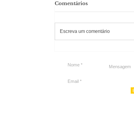
Comentários
#Sugestões
Escreva um comentário
Carolina Herrera traz
experiência 212 Mansion
para São Paulo