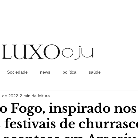
Coluna Social
Sociedade
news
política
saúde
. de 2022
2 min de leitura
o Fogo, inspirado nos
 festivais de churrasc