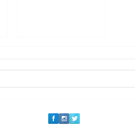
#Siga o Luxo_Aju
Romance na Itália