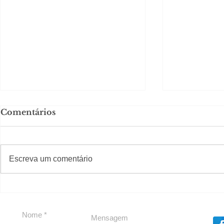
Comentários
#S
#Sugestões
Escreva um comentário
Segurança jurídica em
Private C
debate
Caju