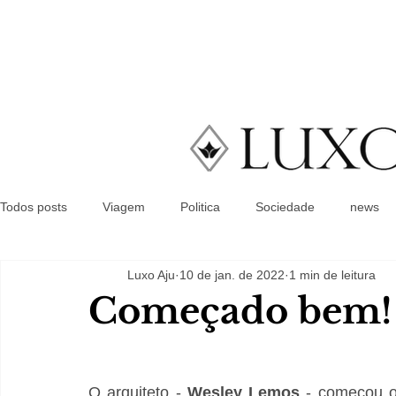
Todos posts
Viagem
Politica
Sociedade
news
Luxo Aju
10 de jan. de 2022
1 min de leitura
Começado bem!
O arquiteto - 
Wesley Lemos
 - começou o