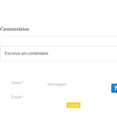
Comentários
#S
#Sugestões
Escreva um comentário
Segurança jurídica em
Private C
debate
Caju
Enviar