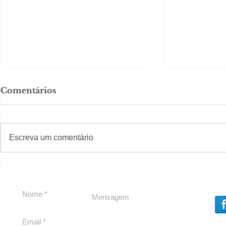
Comentários
#S
#Sugestões
Escreva um comentário
Segurança jurídica em
Private C
debate
Caju