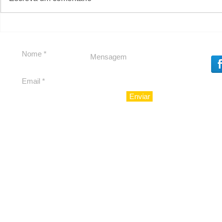
Política by Adiberto de
Tradição e
Souza
23 Anos da
Imobiliári
Enviar