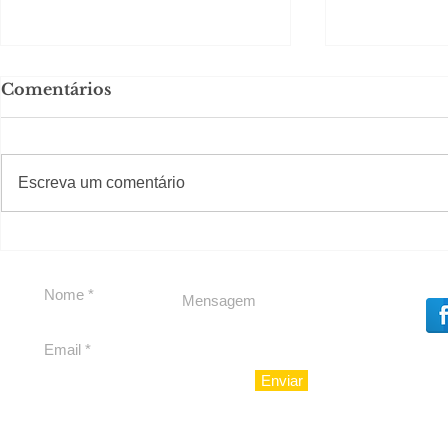
Comentários
#S
#Sugestões
CAJUCID
Escreva um comentário
Carolina Herrera traz
experiência 212 Mansion
para São Paulo
Enviar