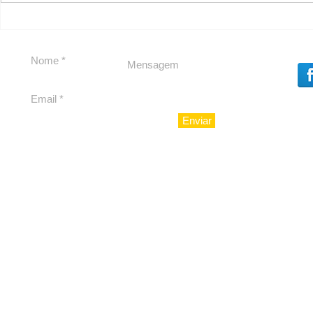
Carolina Herrera traz
experiência 212 Mansion
para São Paulo
Enviar