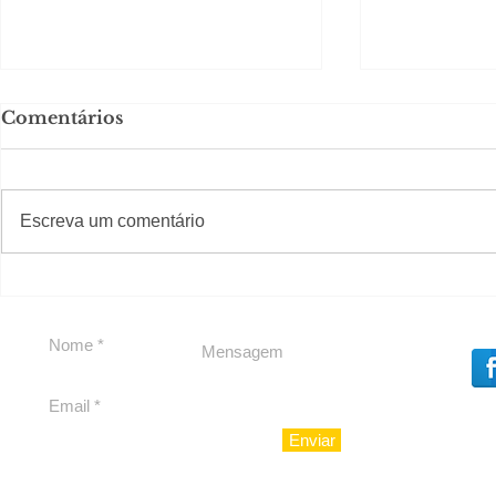
Comentários
#S
#Sugestões
Escreva um comentário
LIV CONECTA
Política b
Souza
Enviar