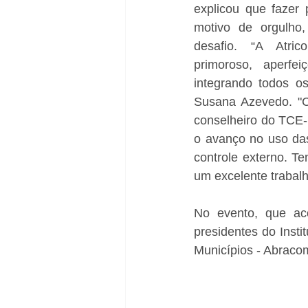
explicou que fazer 
motivo de orgulho
desafio. “A Atric
primoroso, aperfei
integrando todos o
Susana Azevedo. "C
conselheiro do TCE-R
o avanço no uso das
controle externo. T
um excelente trabalho
No evento, que ac
presidentes do Insti
Municípios - Abraco