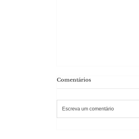
Comentários
#Sugestões
Escreva um comentário
Carolina Herrera traz
experiência 212 Mansion