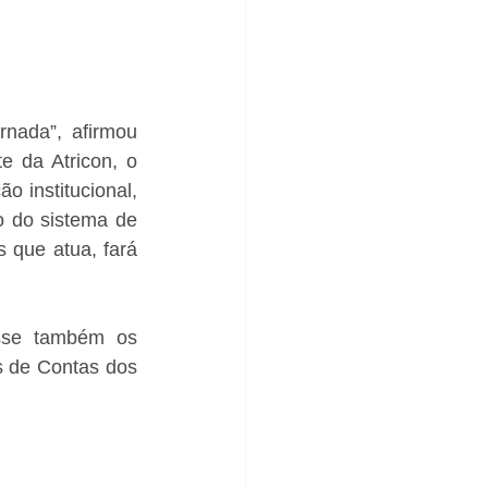
nada”, afirmou 
 da Atricon, o 
 institucional, 
o do sistema de 
 que atua, fará 
sse também os 
s de Contas dos 