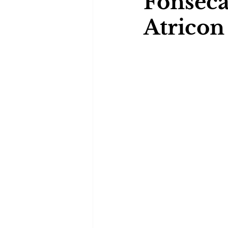
Fonsêca
Atricon