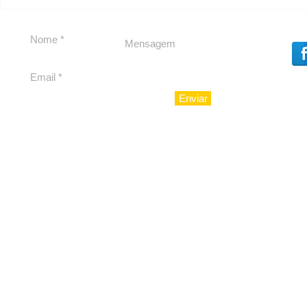
Carolina Herrera traz
experiência 212 Mansion
para São Paulo
Enviar