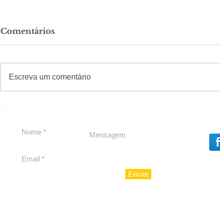
Comentários
#S
#Sugestões
Escreva um comentário
Política by Adiberto de
Tradição e
Souza
23 Anos da
Imobiliári
Enviar