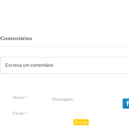
Comentários
#S
#Sugestões
Escreva um comentário
Agenda pe
Política by Adiberto de
Souza
Enviar