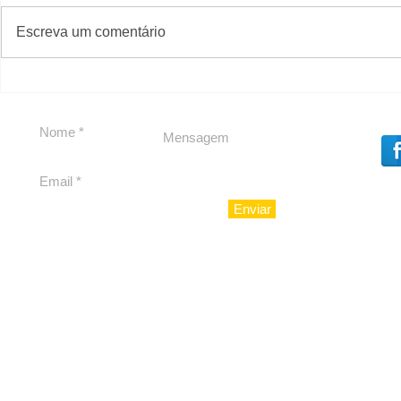
#S
#Sugestões
CAJUCID
Escreva um comentário
Carolina Herrera traz
experiência 212 Mansion
para São Paulo
Enviar