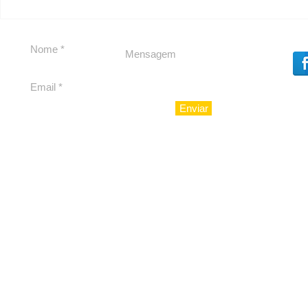
Carolina Herrera traz
experiência 212 Mansion
para São Paulo
Enviar