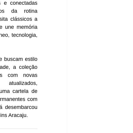
s e conectadas 
os da rotina 
ita clássicos a 
ue une memória 
eo, tecnologia, 
 buscam estilo 
ade, a coleção 
as com novas 
atualizados, 
uma cartela de 
ermanentes com 
já desembarcou 
ins Aracaju.