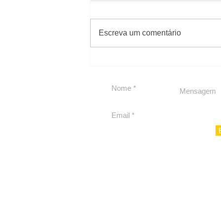
#Sugestões
Escreva um comentário
Carolina Herrera traz
experiência 212 Mansion
para São Paulo